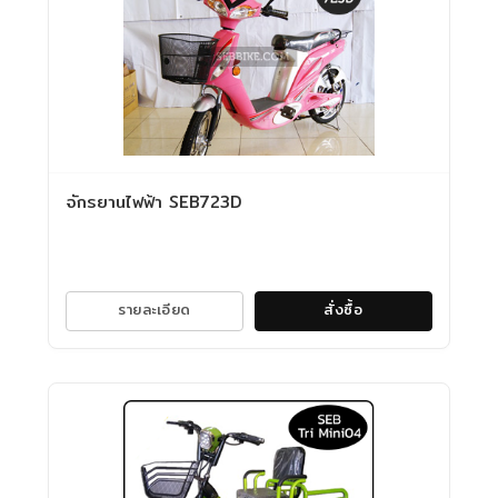
จักรยานไฟฟ้า SEB723D
รายละเอียด
สั่งซื้อ