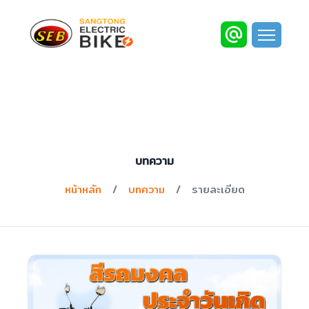
บทความ
หน้าหลัก
/
บทความ
/
รายละเอียด