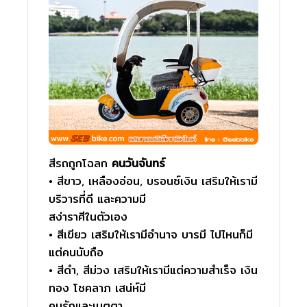
สีรถถูกโฉลก
คนวันจันทร์
• สีขาว, เหลืองอ่อน, บรอนซ์เงิน เสริมให้เรามี
บริวารที่ดี และความมี
สง่าราศีในตัวเอง
• สีเขียว เสริมให้เรามีอำนาจ บารมี ไปไหนก็มี
แต่คนนับถือ
• สีดำ, สีม่วง เสริมให้เรามีแต่ความสำเร็จ เงิน
ทอง โชคลาภ เสน่ห์มี
คนรักและเมตตา