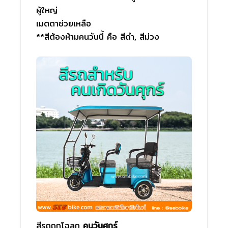
ผู้ใหญ่
เมตตาช่วยเหลือ
**สีต้องห้ามคนวันนี้ คือ สีดำ, สีม่วง
สีรถถูกโฉลก
คนวันศุกร์