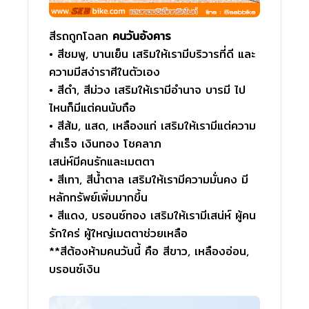
สีรถถูกโฉลก
คนวันอังคาร
• สีชมพู, บานเย็น เสริมให้เรามีบริวารที่ดี และ
ความมีสง่าราศีในตัวเอง
• สีดำ, สีม่วง เสริมให้เรามีอำนาจ บารมี ไป
ไหนก็มีแต่คนนับถือ
• สีส้ม, แสด, เหลืองแก่ เสริมให้เรามีแต่ความ
สำเร็จ เงินทอง โชคลาภ
เสน่ห์มีคนรักและเมตตา
• สีเทา, สีน้ำตาล เสริมให้เรามีความมั่นคง มี
หลักทรัพย์เพิ่มมากขึ้น
• สีแดง, บรอนซ์ทอง เสริมให้เรามีเสน่ห์ ผู้คน
รักใคร่ ผู้ใหญ่เมตตาช่วยเหลือ
**สีต้องห้ามคนวันนี้ คือ สีขาว, เหลืองอ่อน,
บรอนซ์เงิน