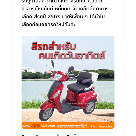
รถถูกโฉลก ตามวันเกิด ครบทั้ง 7 วัน ที่
อาจารย์ชนกันต์ หมื่นคิด จัดเคล็ดลับในการ
เลือก สีรถปี 2563 มาให้เพื่อน ๆ ได้นำไป
เลือกก่อนออกรถใหม่กันค่ะ