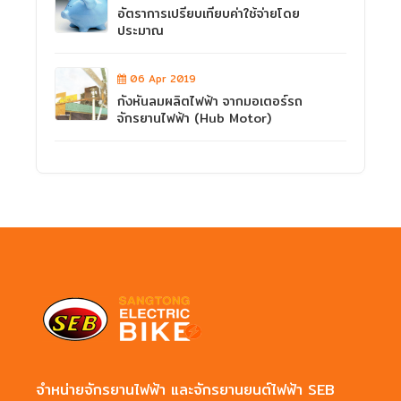
อัตราการเปรียบเทียบค่าใช้จ่ายโดย
ประมาณ
06 Apr 2019
กังหันลมผลิตไฟฟ้า จากมอเตอร์รถ
จักรยานไฟฟ้า (Hub Motor)
จำหน่ายจักรยานไฟฟ้า และจักรยานยนต์ไฟฟ้า SEB