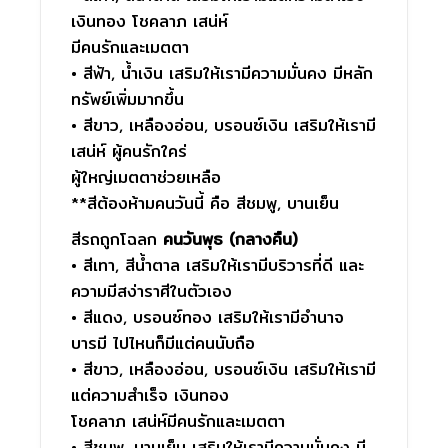
เงินทอง โชคลาภ เสน่ห์
มีคนรักและเมตตา
• สีฟ้า, น้ำเงิน เสริมให้เรามีความมั่นคง มีหลัก
ทรัพย์เพิ่มมากขึ้น
• สีขาว, เหลืองอ่อน, บรอนซ์เงิน เสริมให้เรามี
เสน่ห์ ผู้คนรักใคร่
ผู้ใหญ่เมตตาช่วยเหลือ
**สีต้องห้ามคนวันนี้ คือ สีชมพู, บานเย็น
สีรถถูกโฉลก
คนวันพุธ (กลางคืน)
• สีเทา, สีน้ำตาล เสริมให้เรามีบริวารที่ดี และ
ความมีสง่าราศีในตัวเอง
• สีแดง, บรอนซ์ทอง เสริมให้เรามีอำนาจ
บารมี ไปไหนก็มีแต่คนนับถือ
• สีขาว, เหลืองอ่อน, บรอนซ์เงิน เสริมให้เรามี
แต่ความสำเร็จ เงินทอง
โชคลาภ เสน่ห์มีคนรักและเมตตา
• สีชมพู, บานเย็น เสริมให้เรามีความมั่นคง มี