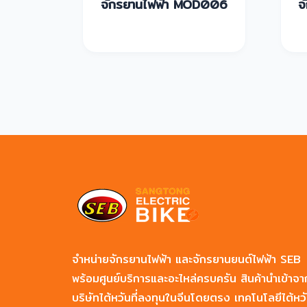
EB-
จักรยานไฟฟ้า MOD006
จ
จำหน่ายจักรยานไฟฟ้า และจักรยานยนต์ไฟฟ้า SEB
พร้อมศูนย์บริการและอะไหล่ครบครัน สินค้านำเข้าจา
บริษัทไต้หวันที่ลงทุนในจีนโดยตรง เทคโนโลยีไต้หว