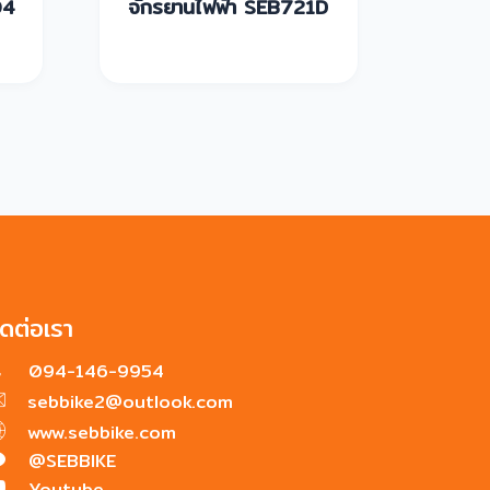
04
จักรยานไฟฟ้า SEB721D
จักร
ิดต่อเรา
094-146-9954
sebbike2@outlook.com
www.sebbike.com
@SEBBIKE
Youtube