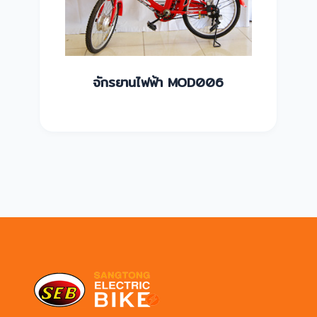
จักรยานไฟฟ้า MOD006