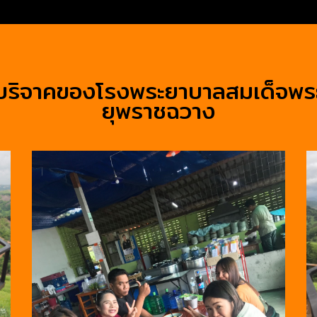
บริจาคของโรงพระยาบาลสมเด็จพร
ยุพราชฉวาง